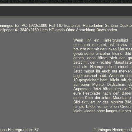
Flamingos für PC 1920x1080 Full HD kostenlos Runterladen Schöne Deskto
Wallpaper 4k 3840x2160 Ultra HD gratis Ohne Anmeldung Downloaden.
Wenn Ihr ein Hintergrundbild
einrichten möchtet, ist nichts l
braucht nur mit der linken Mausta
gewünschte einzelne kleine Bild
gehen, dann öffnet sich das gro
Jetzt mit der - rechten Maustaste
und als Hintergrundbild einricht
Jetzt müsst ihr euch nur merken,
abgespeichert habt. Wenn ihr das
10 gespeichert habt, klickt mit d
auf euren Monitor Bildschirm, d
Anpassen. Jetzt öffnet sich ein Fe
eure Festplatte nach den Bilde
einem Klick der linken Maustaste
Bild aktiviert ihr das Monitor Bil
für die Bilder vorher einen Orden 
leicht wieder, ohne langes suchen.
gos Hintergrundbild 37
Flamingos Hintergrund