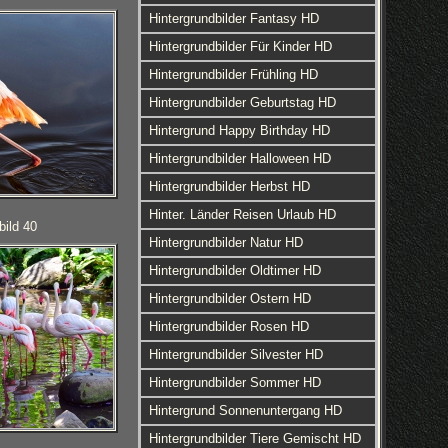
Hintergrundbilder Fantasy HD
Hintergrundbilder Für Kinder HD
Hintergrundbilder Frühling HD
Hintergrundbilder Geburtstag HD
Hintergrund Happy Birthday HD
Hintergrundbilder Halloween HD
Hintergrundbilder Herbst HD
Hinter. Länder Reisen Urlaub HD
bild 40
Hintergrundbilder Natur HD
Hintergrundbilder Oldtimer HD
Hintergrundbilder Ostern HD
Hintergrundbilder Rosen HD
Hintergrundbilder Silvester HD
Hintergrundbilder Sommer HD
Hintergrund Sonnenuntergang HD
Hintergrundbilder Tiere Gemischt HD