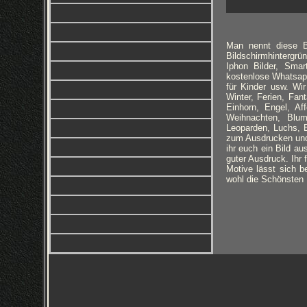
Man nennt diese Bi
Bildschirmhintergrün
Iphon Bilder, Smar
kostenlose Whatsapp 
für Kinder usw. Wi
Winter, Ferien, Fa
Einhorn, Engel, Aff
Weihnachten, Blum
Leoparden, Luchs, 
zum Ausdrucken und 
ihr euch ein Bild au
guter Ausdruck. Ihr
Motive lässt sich b
wohl die Schönsten H