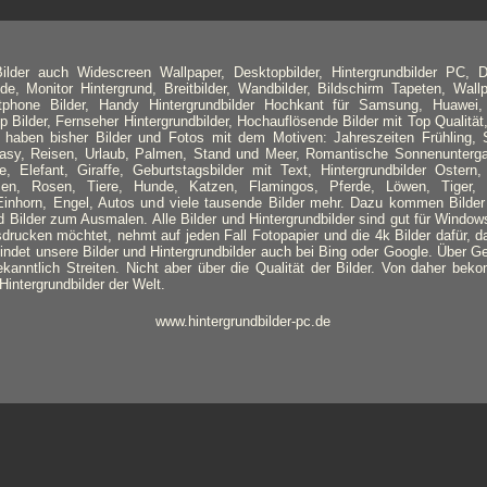
lder auch Widescreen Wallpaper, Desktopbilder, Hintergrundbilder PC, D
de, Monitor Hintergrund, Breitbilder, Wandbilder, Bildschirm Tapeten, Wallpa
tphone Bilder, Handy Hintergrundbilder Hochkant für Samsung, Huawei,
Bilder, Fernseher Hintergrundbilder, Hochauflösende Bilder mit Top Qualität,
r haben bisher Bilder und Fotos mit dem Motiven: Jahreszeiten Frühling
ntasy, Reisen, Urlaub, Palmen, Stand und Meer, Romantische Sonnenunterga
e, Elefant, Giraffe, Geburtstagsbilder mit Text, Hintergrundbilder Ostern
en, Rosen, Tiere, Hunde, Katzen, Flamingos, Pferde, Löwen, Tiger,
Einhorn, Engel, Autos und viele tausende Bilder mehr. Dazu kommen Bilder
Bilder zum Ausmalen. Alle Bilder und Hintergrundbilder sind gut für Windo
sdrucken möchtet, nehmt auf jeden Fall Fotopapier und die 4k Bilder dafür, d
 findet unsere Bilder und Hintergrundbilder auch bei Bing oder Google. Über 
ekanntlich Streiten. Nicht aber über die Qualität der Bilder. Von daher beko
intergrundbilder der Welt.
www.hintergrundbilder-pc.de