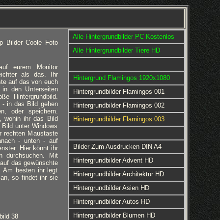
Alle Hintergrundbilder PC Kostenlos
p Bilder Coole Foto
Alle Hintergrundbilder Tiere HD
 auf eurem Monitor
eichter als das. Ihr
Hintergrund Flamingos 1920x1080
ste auf das von euch
 in den Unterseiten
Hintergrundbilder Flamingos 001
ße Hintergrundbild.
 - in das Bild gehen
Hintergrundbilder Flamingos 002
en, oder speichern.
 wohin ihr das Bild
Hintergrundbilder Flamingos 003
 Bild unter Windows
er rechten Maustaste
anach - unten - auf
Bilder Zum Ausdrucken DIN A4
nster. Hier könnt ihr
rn durchsuchen. Mit
Hintergrundbilder Advent HD
 auf das gewünschte
d. Am besten ihr legt
Hintergrundbilder Architektur HD
an, so findet ihr sie
Hintergrundbilder Asien HD
Hintergrundbilder Autos HD
Hintergrundbilder Blumen HD
bild 38