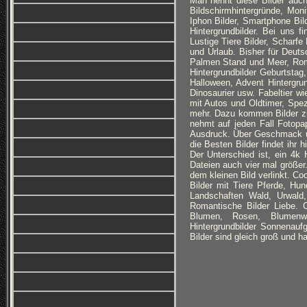
Man nennt diese Bilder auch
Bildschirmhintergründe, Monit
Iphon Bilder, Smartphone Bi
Hintergrundbilder. Bei uns f
Lustige Tiere Bilder, Scharfe
und Urlaub. Bisher für Deuts
Palmen Stand und Meer, Roma
Hintergrundbilder Geburtsta
Halloween, Advent Hintergru
Dinosaurier usw. Fabeltier w
mit Autos und Oldtimer, Spez
mehr. Dazu kommen Bilder z
nehmt auf jeden Fall Fotopa
Ausdruck. Über Geschmack und 
die Besten Bilder findet ihr 
Der Unterschied ist, ein 4k 
Dateien auch vier mal größe
dem kleinen Bild verlinkt. C
Bilder mit Tiere Pferde, Hu
Landschaften Wald, Urwald,
Romantische Bilder Liebe. C
Blumen, Rosen, Blumenwi
Hintergrundbilder Sonnenauf
Bilder sind gleich groß und h