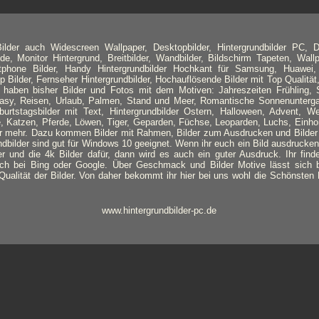
lder auch Widescreen Wallpaper, Desktopbilder, Hintergrundbilder PC, D
de, Monitor Hintergrund, Breitbilder, Wandbilder, Bildschirm Tapeten, Wallpa
tphone Bilder, Handy Hintergrundbilder Hochkant für Samsung, Huawei,
Bilder, Fernseher Hintergrundbilder, Hochauflösende Bilder mit Top Qualität,
r haben bisher Bilder und Fotos mit dem Motiven: Jahreszeiten Frühling
ntasy, Reisen, Urlaub, Palmen, Stand und Meer, Romantische Sonnenunterga
burtstagsbilder mit Text, Hintergrundbilder Ostern, Halloween, Advent, W
, Katzen, Pferde, Löwen, Tiger, Geparden, Füchse, Leoparden, Luchs, Einho
er mehr. Dazu kommen Bilder mit Rahmen, Bilder zum Ausdrucken und Bilder
undbilder sind gut für Windows 10 geeignet. Wenn ihr euch ein Bild ausdrucke
er und die 4k Bilder dafür, dann wird es auch ein guter Ausdruck. Ihr find
uch bei Bing oder Google. Über Geschmack und Bilder Motive lässt sich be
Qualität der Bilder. Von daher bekommt ihr hier bei uns wohl die Schönsten H
www.hintergrundbilder-pc.de