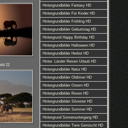
Hintergrundbilder Fantasy HD
Hintergrundbilder Für Kinder HD
Hintergrundbilder Frühling HD
Hintergrundbilder Geburtstag HD
Hintergrund Happy Birthday HD
Hintergrundbilder Halloween HD
Hintergrundbilder Herbst HD
Hinter. Länder Reisen Urlaub HD
ild 22
Hintergrundbilder Natur HD
Hintergrundbilder Oldtimer HD
Hintergrundbilder Ostern HD
Hintergrundbilder Rosen HD
Hintergrundbilder Silvester HD
Hintergrundbilder Sommer HD
Hintergrund Sonnenuntergang HD
Hintergrundbilder Tiere Gemischt HD