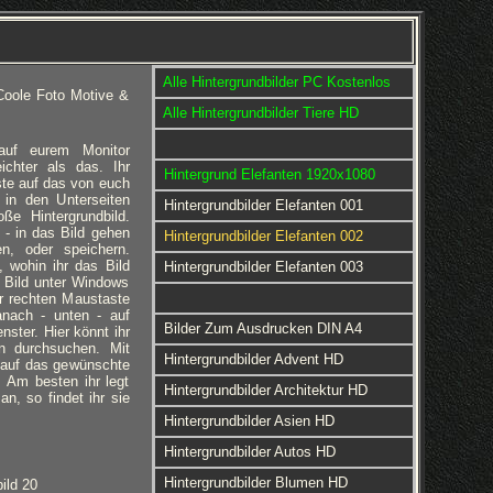
Alle Hintergrundbilder PC Kostenlos
Coole Foto Motive &
Alle Hintergrundbilder Tiere HD
 auf eurem Monitor
eichter als das. Ihr
Hintergrund Elefanten 1920x1080
ste auf das von euch
 in den Unterseiten
Hintergrundbilder Elefanten 001
ße Hintergrundbild.
 - in das Bild gehen
Hintergrundbilder Elefanten 002
en, oder speichern.
 wohin ihr das Bild
Hintergrundbilder Elefanten 003
 Bild unter Windows
er rechten Maustaste
anach - unten - auf
Bilder Zum Ausdrucken DIN A4
nster. Hier könnt ihr
rn durchsuchen. Mit
Hintergrundbilder Advent HD
 auf das gewünschte
d. Am besten ihr legt
Hintergrundbilder Architektur HD
an, so findet ihr sie
Hintergrundbilder Asien HD
Hintergrundbilder Autos HD
Hintergrundbilder Blumen HD
ild 20