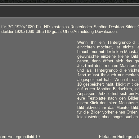
r für PC 1920x1080 Full HD kostenlos Runterladen Schöne Desktop Bilder 
rundbilder 1920x1080 Ultra HD gratis Ohne Anmeldung Downloaden.
Wenn Ihr ein Hintergrundbild
einrichten möchtet, ist nichts l
braucht nur mit der linken Mausta
gewünschte einzelne kleine Bild
gehen, dann öffnet sich das gro
Jetzt mit der - rechten Maustaste
und als Hintergrundbild einricht
Jetzt müsst ihr euch nur merken,
abgespeichert habt. Wenn ihr das
10 gespeichert habt, klickt mit d
auf euren Monitor Bildschirm, d
Anpassen. Jetzt öffnet sich ein Fe
eure Festplatte nach den Bilde
einem Klick der linken Maustaste
Bild aktiviert ihr das Monitor Bil
für die Bilder vorher einen Orden 
leicht wieder, ohne langes suchen.
ten Hintergrundbild 19
Elefanten Hintergrundb