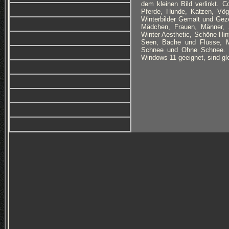
dem kleinen Bild verlinkt. C
Pferde, Hunde, Katzen, Vög
Winterbilder Gemalt und Geze
Mädchen, Frauen, Männer, Se
Winter Aesthetic, Schöne Hin
Seen, Bäche und Flüsse, Mys
Schnee und Ohne Schnee. Hin
Windows 11 geeignet, sind gl