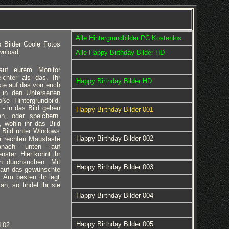
Alle Hintergrundbilder PC Kostenlos
 Bilder Coole Fotos
wnload.
Alle Happy Birthday Bilder HD
 auf eurem Monitor
eichter als das. Ihr
Happy Birthday Bilder HD
ste auf das von euch
 in den Unterseiten
ße Hintergrundbild.
 - in das Bild gehen
Happy Birthday Bilder 001
en, oder speichern.
 wohin ihr das Bild
 Bild unter Windows
Happy Birthday Bilder 002
er rechten Maustaste
anach - unten - auf
nster. Hier könnt ihr
rn durchsuchen. Mit
Happy Birthday Bilder 003
 auf das gewünschte
d. Am besten ihr legt
an, so findet ihr sie
Happy Birthday Bilder 004
Happy Birthday Bilder 005
d 02