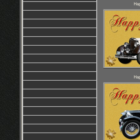
Hap
Hap