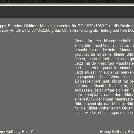
appy Birthday Oldtimer Motive kostenlos für PC 1920x1080 Full HD Desktop
paper 4k Ultra HD 3840x2160 gratis Ohne Anmeldung als Hintergrund free Do
Wenn Ihr ein Hintergrundbild
einrichten möchtet, ist nichts l
braucht nur mit der linken Mausta
gewünschte einzelne kleine Bild
gehen, dann öffnet sich das gro
Jetzt mit der - rechten Maustaste
und als Hintergrundbild einricht
Jetzt müsst ihr euch nur merken,
abgespeichert habt. Wenn ihr das
10 gespeichert habt, klickt mit d
auf euren Monitor Bildschirm, d
Anpassen. Jetzt öffnet sich ein Fe
eure Festplatte nach den Bilde
einem Klick der linken Maustaste
Bild aktiviert ihr das Monitor Bil
für die Bilder vorher einen Orden 
leicht wieder, ohne langes suchen.
py Birthday Bild 01
Happy Birthday Bil