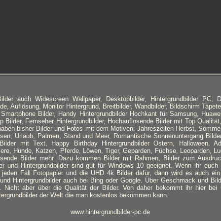
lder auch Widescreen Wallpaper, Desktopbilder, Hintergrundbilder PC, D
de, Auflösung, Monitor Hintergrund, Breitbilder, Wandbilder, Bildschirm Tapete
r, Smartphone Bilder, Handy Hintergrundbilder Hochkant für Samsung, Huawe
Bilder, Fernseher Hintergrundbilder, Hochauflösende Bilder mit Top Qualität,
 haben bisher Bilder und Fotos mit dem Motiven: Jahreszeiten Herbst, Sommer
isen, Urlaub, Palmen, Stand und Meer, Romantische Sonnenuntergang Bilder
Bilder mit Text, Happy Birthday Hintergrundbilder Ostern, Halloween, A
iere, Hunde, Katzen, Pferde, Löwen, Tiger, Geparden, Füchse, Leoparden, Lu
usende Bilder mehr. Dazu kommen Bilder mit Rahmen, Bilder zum Ausdru
er und Hintergrundbilder sind gut für Windows 10 geeignet. Wenn ihr euch
jeden Fall Fotopapier und die UHD 4k Bilder dafür, dann wird es auch ein
r und Hintergrundbilder auch bei Bing oder Google. Über Geschmack und Bild
n. Nicht aber über die Qualität der Bilder. Von daher bekommt ihr hier be
ergrundbilder der Welt die man kostenlos bekommen kann.
www.hintergrundbilder-pc.de