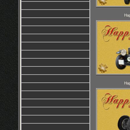
Hap
Hap