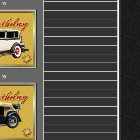
d 06
d 08