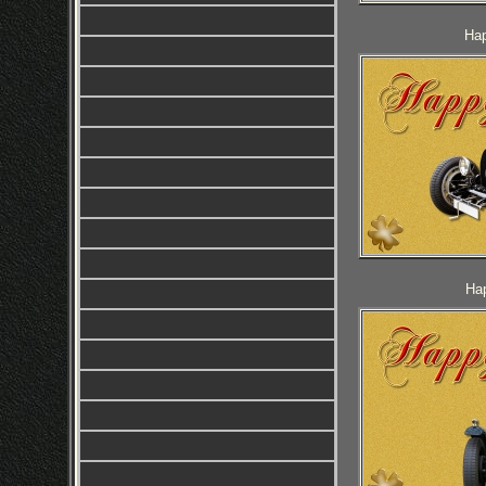
Hap
Hap