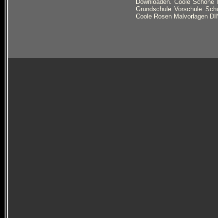
Downloaden. Coole Schöne L
Grundschule Vorschule Sch
Coole Rosen Malvorlagen DIN