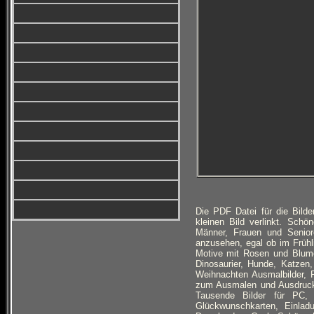
Die PDF Datei für die Bil
kleinen Bild verlinkt. Sch
Männer, Frauen und Senio
anzusehen, egal ob im Frühl
Motive mit Rosen und Blume
Dinosaurier, Hunde, Katzen
Weihnachten Ausmalbilder, F
zum Ausmalen und Ausdrucken
Tausende Bilder für PC, 
Glückwunschkarten, Einlad