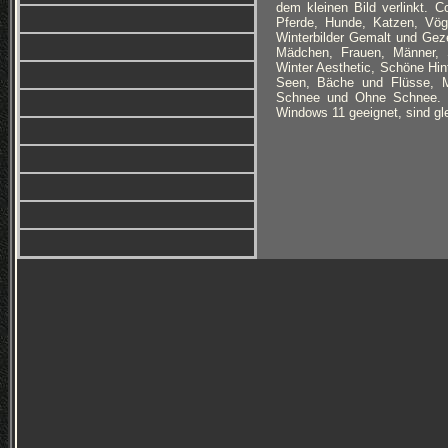
dem kleinen Bild verlinkt. C
Pferde, Hunde, Katzen, Vög
Winterbilder Gemalt und Geze
Mädchen, Frauen, Männer, Se
Winter Aesthetic, Schöne Hin
Seen, Bäche und Flüsse, Mys
Schnee und Ohne Schnee. Hin
Windows 11 geeignet, sind gl