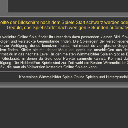
ollte der Bildschirm nach dem Spiele Start schwarz werden ode
Geduld, das Spiel startet nach wenigen Sekunden automatisc
 verlinkte Online Spiel findet ihr unter dem dazu passenden kleinen Bild. Spi
edigen und versteckte Gegenstände finden. Die Spielregeln der verschiedene
e zur Verfügung, die du benutzen musst, mal musst du vier gleiche Gegen
dern finden. Klicke sie mit deiner Maus an, damit sie anschließen aus 
mst du in das nächste Level. In den meisten Wimmelbilder Spielen gibt es 
 Glücksrad, in denen du Geld oder Punkte sammeln kannst. Kommst du nic
fügung. Die Hidden4Fun Spiele sind zur Zeit wohl die Besten Wimmelbilder 
fik, die man als Vollversion kostenlos Online Spielen kann.
Kostenlose Wimmelbilder Spiele Online Spielen und Hintergrundb