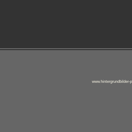
www.hintergrundbilder-