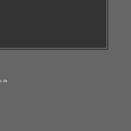
pc.de