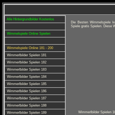
Alle Hintergrundbilder Kostenlos
Die Besten Wimmelspiele k
Spiele gratis Spielen. Diese
Wimmelspiele Online Spielen
Wimmelspiele Online 181 - 200
Wimmerlbilder Spielen 181
Wimmerlbilder Spielen 182
Wimmerlbilder Spielen 183
Wimmerlbilder Spielen 184
Wimmerlbilder Spielen 185
Wimmerlbilder Spielen 186
Wimmerlbilder Spielen 187
Wimmerlbilder Spielen 188
Wimmerlbilder Spielen 1
Wimmerlbilder Spielen 189