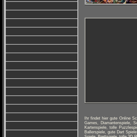
Ihr findet hier gute Online 
Games, Diamantenspiele, Sc
Kartenspiele, tolle Puzzlesp
Ballerspiele, gute Dart Spi
Spiele, Brettspiele, tolle 3D