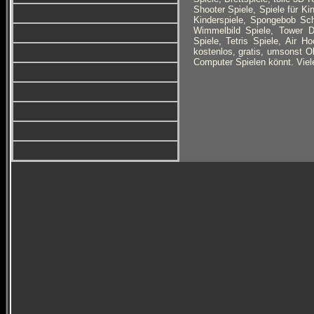
Shooter Spiele, Spiele für Ki
Kinderspiele, Spongebob Sch
Wimmelbild Spiele, Tower D
Spiele, Tetris Spiele, Air 
kostenlos, gratis, umsonst 
Computer Spielen könnt. Viele