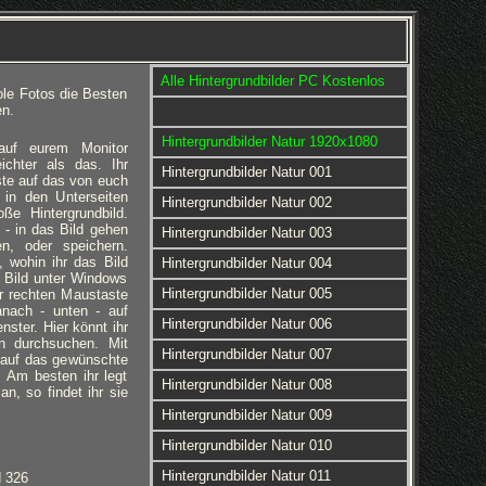
Alle Hintergrundbilder PC Kostenlos
ole Fotos die Besten
en.
Hintergrundbilder Natur 1920x1080
 auf eurem Monitor
eichter als das. Ihr
Hintergrundbilder Natur 001
ste auf das von euch
 in den Unterseiten
Hintergrundbilder Natur 002
ße Hintergrundbild.
 - in das Bild gehen
Hintergrundbilder Natur 003
en, oder speichern.
 wohin ihr das Bild
Hintergrundbilder Natur 004
 Bild unter Windows
Hintergrundbilder Natur 005
er rechten Maustaste
anach - unten - auf
Hintergrundbilder Natur 006
nster. Hier könnt ihr
rn durchsuchen. Mit
Hintergrundbilder Natur 007
 auf das gewünschte
d. Am besten ihr legt
Hintergrundbilder Natur 008
an, so findet ihr sie
Hintergrundbilder Natur 009
Hintergrundbilder Natur 010
Hintergrundbilder Natur 011
d 326