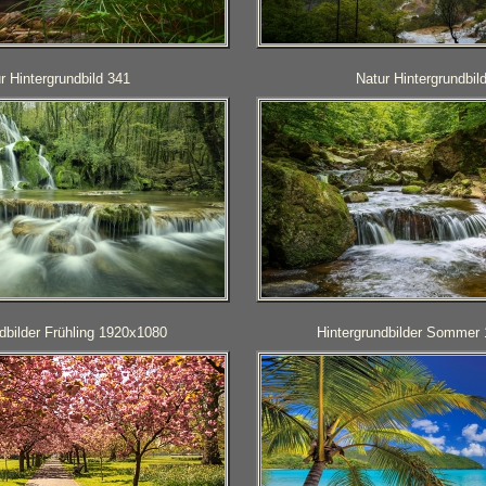
r Hintergrundbild 341
Natur Hintergrundbil
dbilder Frühling 1920x1080
Hintergrundbilder Sommer