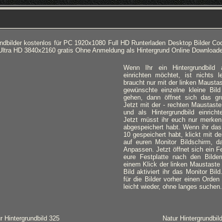
undbilder kostenlos für PC 1920x1080 Full HD Runterladen Desktop Bilder Co
Ultra HD 3840x2160 gratis Ohne Anmeldung als Hintergrund Online Download
Wenn Ihr ein Hintergrundbild
einrichten möchtet, ist nichts l
braucht nur mit der linken Mausta
gewünschte einzelne kleine Bild
gehen, dann öffnet sich das gro
Jetzt mit der - rechten Maustaste
und als Hintergrundbild einricht
Jetzt müsst ihr euch nur merken,
abgespeichert habt. Wenn ihr das
10 gespeichert habt, klickt mit d
auf euren Monitor Bildschirm, d
Anpassen. Jetzt öffnet sich ein Fe
eure Festplatte nach den Bilde
einem Klick der linken Maustaste
Bild aktiviert ihr das Monitor Bil
für die Bilder vorher einen Orden 
leicht wieder, ohne langes suchen.
r Hintergrundbild 325
Natur Hintergrundbil