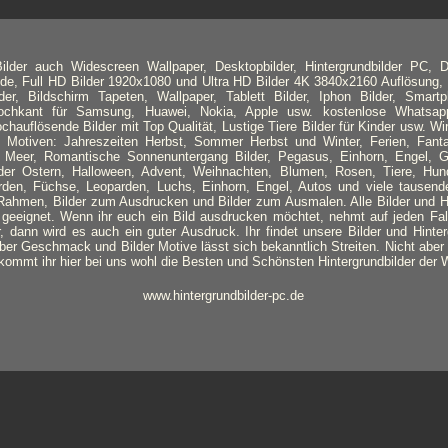
lder auch Widescreen Wallpaper, Desktopbilder, Hintergrundbilder PC, D
nde, Full HD Bilder 1920x1080 und Ultra HD Bilder 4K 3840x2160 Auflösung, 
lder, Bildschirm Tapeten, Wallpaper, Tablett Bilder, Iphon Bilder, Smart
 Hochkant für Samsung, Huawei, Nokia, Apple usw. kostenlose Whatsapp
ochauflösende Bilder mit Top Qualität, Lustige Tiere Bilder für Kinder usw. Wi
Motiven: Jahreszeiten Herbst, Sommer Herbst und Winter, Ferien, Fanta
Meer, Romantische Sonnenuntergang Bilder, Pegasus, Einhorn, Engel, Ge
ilder Ostern, Halloween, Advent, Weihnachten, Blumen, Rosen, Tiere, Hun
rden, Füchse, Leoparden, Luchs, Einhorn, Engel, Autos und viele tausend
ahmen, Bilder zum Ausdrucken und Bilder zum Ausmalen. Alle Bilder und Hi
geeignet. Wenn ihr euch ein Bild ausdrucken möchtet, nehmt auf jeden Fal
, dann wird es auch ein guter Ausdruck. Ihr findet unsere Bilder und Hinter
er Geschmack und Bilder Motive lässt sich bekanntlich Streiten. Nicht aber ü
kommt ihr hier bei uns wohl die Besten und Schönsten Hintergrundbilder der 
www.hintergrundbilder-pc.de