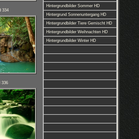
Hintergrundbilder Sommer HD
d 334
Hintergrund Sonnenuntergang HD
Hintergrundbilder Tiere Gemischt HD
Hintergrundbilder Weihnachten HD
Hintergrundbilder Winter HD
d 336