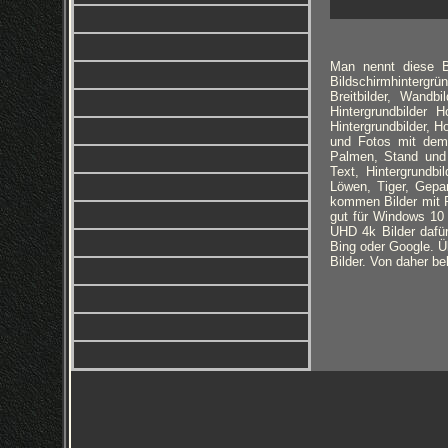
Man nennt diese Bi
Bildschirmhintergrü
Breitbilder, Wandbi
Hintergrundbilder
Hintergrundbilder, H
und Fotos mit dem 
Palmen, Stand und 
Text, Hintergrundb
Löwen, Tiger, Gepa
kommen Bilder mit R
gut für Windows 10 
UHD 4k Bilder dafür
Bing oder Google. Üb
Bilder. Von daher be