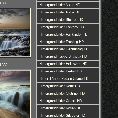
d 330
Hintergrundbilder Asien HD
Hintergrundbilder Autos HD
Hintergrundbilder Blumen HD
Hintergrundbilder Fantasy HD
Hintergrundbilder Für Kinder HD
Hintergrundbilder Frühling HD
Hintergrundbilder Geburtstag HD
Hintergrund Happy Birthday HD
Hintergrundbilder Halloween HD
d 332
Hintergrundbilder Herbst HD
Hinter. Länder Reisen Urlaub HD
Hintergrundbilder Natur HD
Hintergrundbilder Oldtimer HD
Hintergrundbilder Ostern HD
Hintergrundbilder Rosen HD
Hintergrundbilder Silvester HD