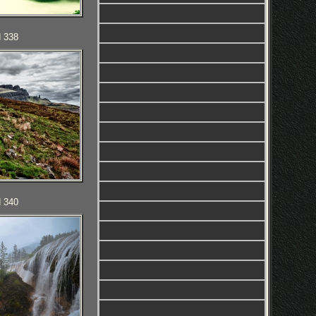
d 338
d 340