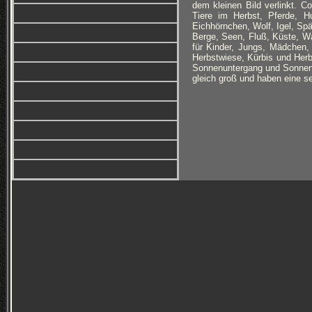
dem kleinen Bild verlinkt. C
Tiere im Herbst, Pferde, H
Eichhörnchen, Wolf, Igel, Spä
Berge, Seen, Fluß, Küste, Wa
für Kinder, Jungs, Mädchen,
Herbstwiese, Kürbis und Herb
Sonnenuntergang und Sonnenau
gleich groß und haben eine s