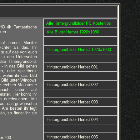
Alle Hintergrundbilder PC Kostenlos
HD 4k Fantastische
ken.
Alle Bilder Herbst 1920x1080
 auf eurem Monitor
eichter als das. Ihr
Hintergrundbilder Herbst 1920x1080
ste auf das von euch
 in den Unterseiten
ße Hintergrundbild.
 - in das Bild gehen
Hintergrundbilder Herbst 001
en, oder speichern.
 wohin ihr das Bild
 Bild unter Windows
Hintergrundbilder Herbst 002
er rechten Maustaste
anach - unten - auf
nster. Hier könnt ihr
rn durchsuchen. Mit
Hintergrundbilder Herbst 003
 auf das gewünschte
d. Am besten ihr legt
an, so findet ihr sie
Hintergrundbilder Herbst 004
Hintergrundbilder Herbst 005
er 200