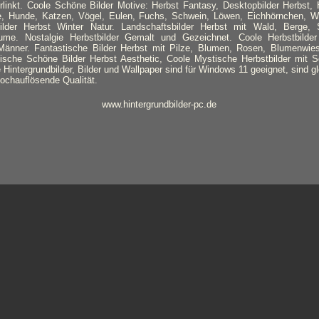
rlinkt. Coole Schöne Bilder Motive: Herbst Fantasy, Desktopbilder Herbst, H
e, Hunde, Katzen, Vögel, Eulen, Fuchs, Schwein, Löwen, Eichhörnchen, Wol
dbilder Herbst Winter Natur. Landschaftsbilder Herbst mit Wald, Berge,
me. Nostalgie Herbstbilder Gemalt und Gezeichnet. Coole Herbstbilder
änner. Fantastische Bilder Herbst mit Pilze, Blumen, Rosen, Blumenwie
tische Schöne Bilder Herbst Aesthetic, Coole Mystische Herbstbilder mit 
Hintergrundbilder, Bilder und Wallpaper sind für Windows 11 geeignet, sind g
hochauflösende Qualität.
www.hintergrundbilder-pc.de