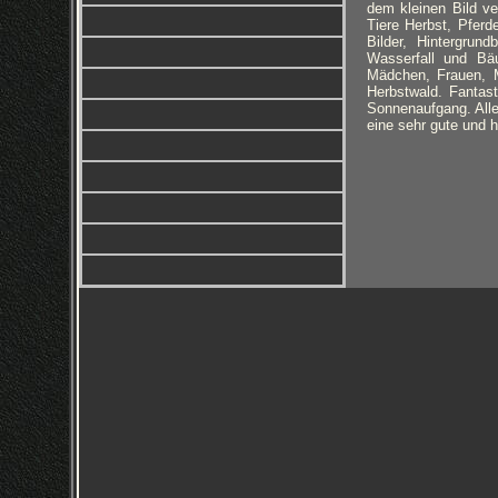
dem kleinen Bild ve
Tiere Herbst, Pferd
Bilder, Hintergrun
Wasserfall und Bäu
Mädchen, Frauen, M
Herbstwald. Fantas
Sonnenaufgang. Alle 
eine sehr gute und 