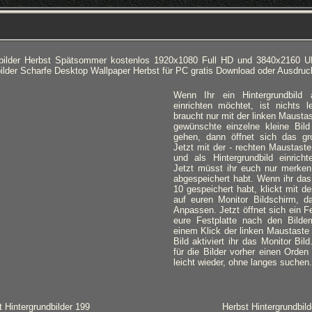
bilder Herbst Spätsommer kostenlos 1920x1080 Full HD und 3840x2160 U
ilder Scharfe Desktop Wallpaper Herbst für PC gratis Download oder Ausdruc
Wenn Ihr ein Hintergrundbild
einrichten möchtet, ist nichts l
braucht nur mit der linken Mausta
gewünschte einzelne kleine Bild
gehen, dann öffnet sich das gro
Jetzt mit der - rechten Maustaste
und als Hintergrundbild einricht
Jetzt müsst ihr euch nur merken,
abgespeichert habt. Wenn ihr das
10 gespeichert habt, klickt mit d
auf euren Monitor Bildschirm, d
Anpassen. Jetzt öffnet sich ein Fe
eure Festplatte nach den Bilde
einem Klick der linken Maustaste
Bild aktiviert ihr das Monitor Bil
für die Bilder vorher einen Orden 
leicht wieder, ohne langes suchen.
 Hintergrundbilder 199
Herbst Hintergrundbild