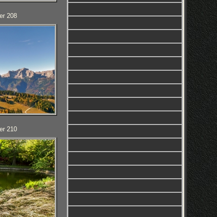
er 208
er 210