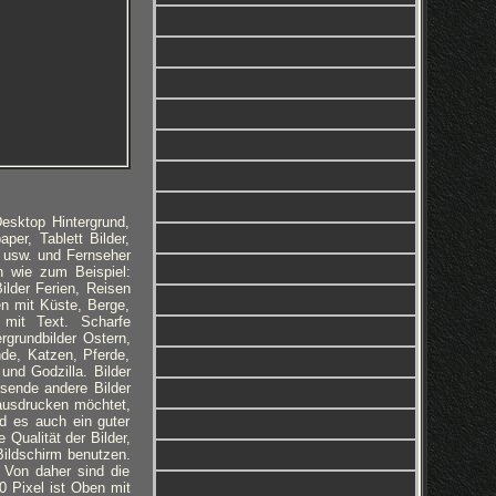
Desktop Hintergrund,
per, Tablett Bilder,
e usw. und Fernseher
en wie zum Beispiel:
ilder Ferien, Reisen
en mit Küste, Berge,
 mit Text. Scharfe
rgrundbilder Ostern,
nde, Katzen, Pferde,
und Godzilla. Bilder
usende andere Bilder
ausdrucken möchtet,
rd es auch ein guter
Qualität der Bilder,
 Bildschirm benutzen.
. Von daher sind die
 Pixel ist Oben mit