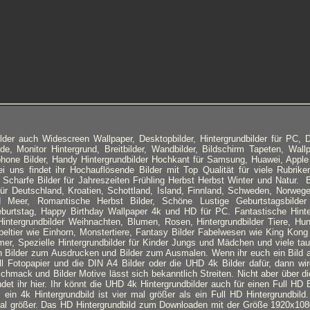
der auch Widescreen Wallpaper, Desktopbilder, Hintergrundbilder für PC, 
de, Monitor Hintergrund, Breitbilder, Wandbilder, Bildschirm Tapeten, Wallpa
phone Bilder, Handy Hintergrundbilder Hochkant für Samsung, Huawei, Appl
Bei uns findet ihr Hochauflösende Bilder mit Top Qualität für viele Rubrik
, Scharfe Bilder für Jahreszeiten Frühling Herbst Herbst Winter und Natur. B
für Deutschland, Kroatien, Schottland, Island, Finnland, Schweden, Norweg
Meer, Romantische Herbst Bilder, Schöne Lustige Geburtstagsbilder
eburtstag, Happy Birthday Wallpaper 4k und HD für PC. Fantastische Hinte
intergrundbilder Weihnachten, Blumen, Rosen, Hintergrundbilder Tiere, Hu
beltier wie Einhorn, Monstertiere, Fantasy Bilder Fabelwesen wie King Kong 
mer, Spezielle Hintergrundbilder für Kinder Jungs und Mädchen und viele ta
Bilder zum Ausdrucken und Bilder zum Ausmalen. Wenn ihr euch ein Bild 
l Fotopapier und die DIN A4 Bilder oder die UHD 4k Bilder dafür, dann wi
mack und Bilder Motive lässt sich bekanntlich Streiten. Nicht aber über die 
ndet ihr hier. Ihr könnt die UHD 4k Hintergrundbilder auch für einen Full HD
, ein 4k Hintergrundbild ist vier mal größer als ein Full HD Hintergrundbild
al größer. Das HD Hintergrundbild zum Downloaden mit der Größe 1920x1080