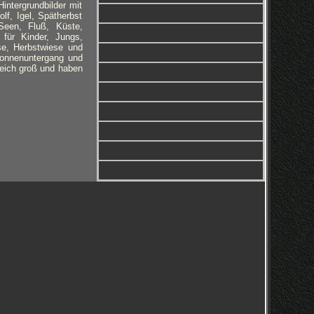
intergrundbilder mit
f, Igel, Spätherbst
 Seen, Fluß, Küste,
 für Kinder, Jungs,
se, Herbstwiese und
Sonnenuntergang und
leich groß und haben