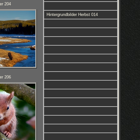
er 204
Hintergrundbilder Herbst 014
er 206