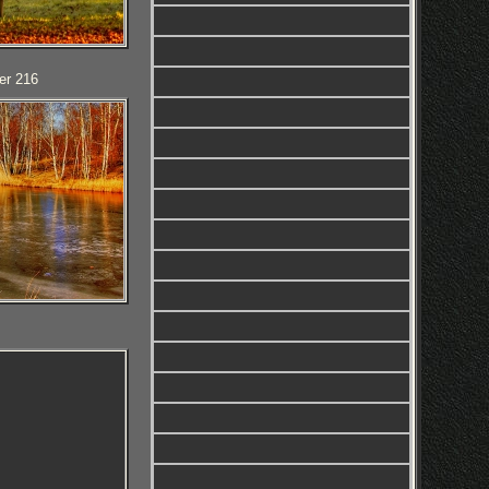
er 216