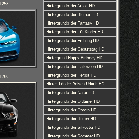
d 258
Hintergrundbilder Autos HD
Hintergrundbilder Blumen HD
Hintergrundbilder Fantasy HD
Hintergrundbilder Für Kinder HD
Hintergrundbilder Frühling HD
Hintergrundbilder Geburtstag HD
Hintergrund Happy Birthday HD
Hintergrundbilder Halloween HD
Hintergrundbilder Herbst HD
d 260
Hinter. Länder Reisen Urlaub HD
Hintergrundbilder Natur HD
Hintergrundbilder Oldtimer HD
Hintergrundbilder Ostern HD
Hintergrundbilder Rosen HD
Hintergrundbilder Silvester HD
Hintergrundbilder Sommer HD