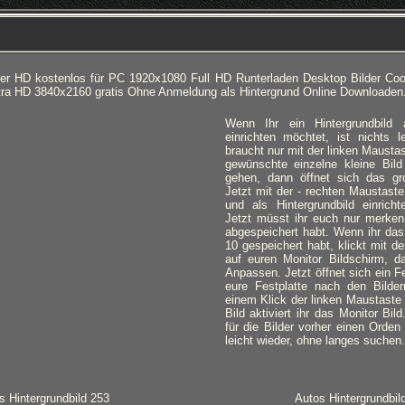
der HD kostenlos für PC 1920x1080 Full HD Runterladen Desktop Bilder Coo
tra HD 3840x2160 gratis Ohne Anmeldung als Hintergrund Online Downloaden
Wenn Ihr ein Hintergrundbild
einrichten möchtet, ist nichts l
braucht nur mit der linken Mausta
gewünschte einzelne kleine Bild
gehen, dann öffnet sich das gro
Jetzt mit der - rechten Maustaste
und als Hintergrundbild einricht
Jetzt müsst ihr euch nur merken,
abgespeichert habt. Wenn ihr das
10 gespeichert habt, klickt mit d
auf euren Monitor Bildschirm, d
Anpassen. Jetzt öffnet sich ein Fe
eure Festplatte nach den Bilde
einem Klick der linken Maustaste
Bild aktiviert ihr das Monitor Bil
für die Bilder vorher einen Orden 
leicht wieder, ohne langes suchen.
s Hintergrundbild 253
Autos Hintergrundbil