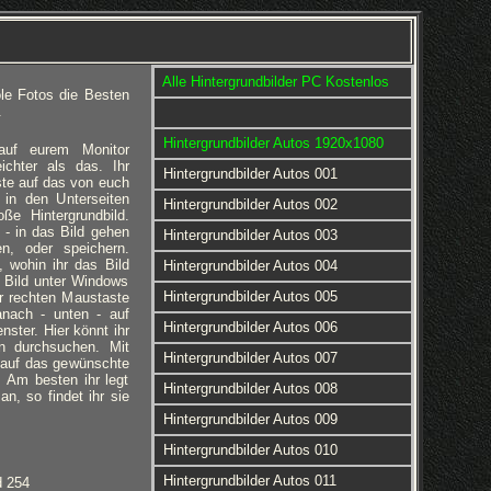
Alle Hintergrundbilder PC Kostenlos
le Fotos die Besten
.
Hintergrundbilder Autos 1920x1080
 auf eurem Monitor
eichter als das. Ihr
Hintergrundbilder Autos 001
ste auf das von euch
 in den Unterseiten
Hintergrundbilder Autos 002
ße Hintergrundbild.
 - in das Bild gehen
Hintergrundbilder Autos 003
en, oder speichern.
 wohin ihr das Bild
Hintergrundbilder Autos 004
 Bild unter Windows
Hintergrundbilder Autos 005
er rechten Maustaste
anach - unten - auf
Hintergrundbilder Autos 006
nster. Hier könnt ihr
rn durchsuchen. Mit
Hintergrundbilder Autos 007
 auf das gewünschte
d. Am besten ihr legt
Hintergrundbilder Autos 008
an, so findet ihr sie
Hintergrundbilder Autos 009
Hintergrundbilder Autos 010
Hintergrundbilder Autos 011
d 254