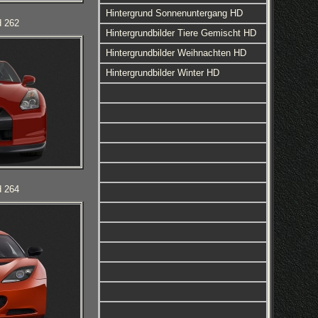
Hintergrund Sonnenuntergang HD
d 262
Hintergrundbilder Tiere Gemischt HD
Hintergrundbilder Weihnachten HD
Hintergrundbilder Winter HD
d 264