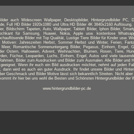
lder auch Widescreen Wallpaper, Desktopbilder, Hintergrundbilder PC, D
nde, Full HD Bilder 1920x1080 und Ultra HD Bilder 4K 3840x2160 Auflösung, 
der, Bildschirm Tapeten, Auto, Wallpaper, Tablett Bilder, Iphon Bilder, Smar
 Hochkant für Samsung, Huawei, Nokia, Apple usw. kostenlose Whatsapp
ochauflösende Bilder mit Top Qualität, Lustige Tiere Bilder für Kinder usw. Wi
Motiven: Jahreszeiten Herbst, Sommer Herbst und Winter, Ferien, Fanta
Meer, Romantische Sonnenuntergang Bilder, Pegasus, Einhorn, Engel, Ge
ilder Ostern, Halloween, Advent, Weihnachten, Blumen, Rosen, Tiere, Hun
rden, Füchse, Leoparden, Luchs, Einhorn, Engel, Autos und viele tausend
ahmen, Bilder zum Ausdrucken und Bilder zum Ausmalen. Alle Bilder und Hi
geeignet. Wenn ihr euch ein Bild ausdrucken möchtet, nehmt auf jeden Fal
, dann wird es auch ein guter Ausdruck. Ihr findet unsere Bilder und Hinter
er Geschmack und Bilder Motive lässt sich bekanntlich Streiten. Nicht aber ü
kommt ihr hier bei uns wohl die Besten und Schönsten Hintergrundbilder der 
www.hintergrundbilder-pc.de