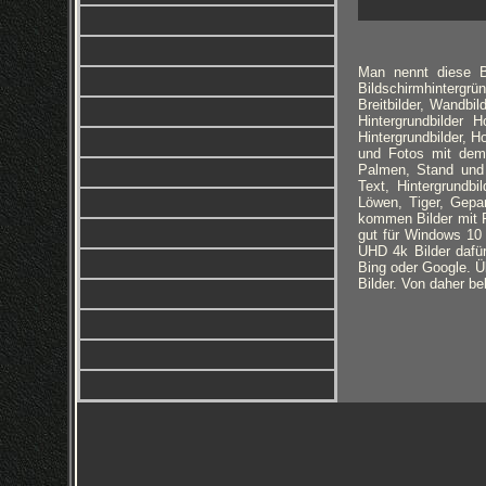
Man nennt diese Bi
Bildschirmhintergrü
Breitbilder, Wandbil
Hintergrundbilder
Hintergrundbilder, H
und Fotos mit dem 
Palmen, Stand und 
Text, Hintergrundb
Löwen, Tiger, Gepa
kommen Bilder mit R
gut für Windows 10 
UHD 4k Bilder dafür
Bing oder Google. Üb
Bilder. Von daher be